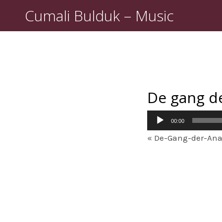
Cumali Bulduk – Music
De gang d
Lecteur
00:00
audio
« De-Gang-der-Ana