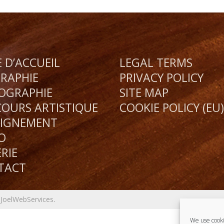
 D’ACCUEIL
LEGAL TERMS
RAPHIE
PRIVACY POLICY
OGRAPHIE
SITE MAP
OURS ARTISTIQUE
COOKIE POLICY (EU)
EIGNEMENT
O
RIE
TACT
y
JoelWebServices
.
We use cooki