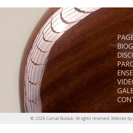
PAGE
BIOG
DISC
PARC
ENS
VIDÉ
GALE
CON
© 2026 Cumali Bulduk. All rights reserved. Website b