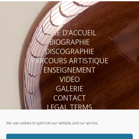
PAGE D’ACCUEIL
BIOGRAPHIE
DISCOGRAPHIE
PARCOURS ARTISTIQUE
ENSEIGNEMENT
VIDÉO
GALERIE
CONTACT
LEGAL TERMS
PRIVACY POLICY
We use cookies to optimize our website and our service.
SITE MAP
COOKIE POLICY (EU)