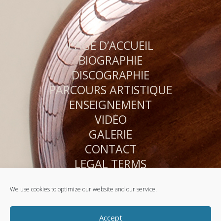
PAGE D’ACCUEIL
BIOGRAPHIE
DISCOGRAPHIE
PARCOURS ARTISTIQUE
ENSEIGNEMENT
VIDÉO
GALERIE
CONTACT
LEGAL TERMS
PRIVACY POLICY
We use cookies to optimize our website and our service.
SITE MAP
COOKIE POLICY (EU)
Accept