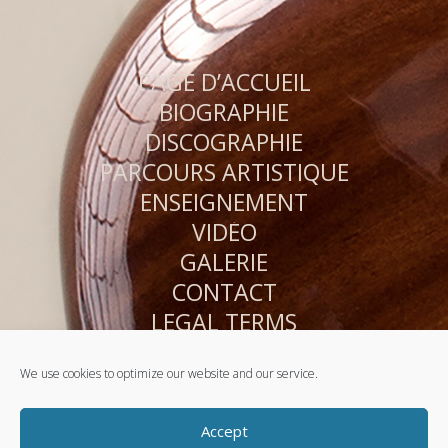
PAGE D’ACCUEIL
BIOGRAPHIE
DISCOGRAPHIE
PARCOURS ARTISTIQUE
ENSEIGNEMENT
VIDÉO
GALERIE
CONTACT
LEGAL TERMS
PRIVACY POLICY
We use cookies to optimize our website and our service.
SITE MAP
COOKIE POLICY (EU)
Accept