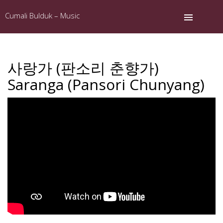
Cumali Bulduk – Music
사랑가 (판소리 춘향가)
Saranga (Pansori Chunyang)